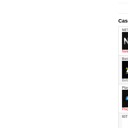
Cas
NE
Net
Bet
Bet
Pla
Pla
IGT