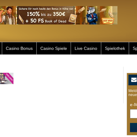
Casino Bonus
Casino Spiele
Live Casino
Spielothek
Sp
Meld
neues