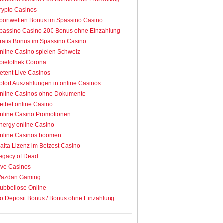
rypto Casinos
portwetten Bonus im Spassino Casino
passino Casino 20€ Bonus ohne Einzahlung
ratis Bonus im Spassino Casino
nline Casino spielen Schweiz
pielothek Corona
etent Live Casinos
ofort Auszahlungen in online Casinos
nline Casinos ohne Dokumente
etbet online Casino
nline Casino Promotionen
nergy online Casino
nline Casinos boomen
alta Lizenz im Betzest Casino
egacy of Dead
ive Casinos
azdan Gaming
ubbellose Online
o Deposit Bonus / Bonus ohne Einzahlung