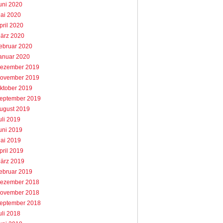
uni 2020
ai 2020
pril 2020
ärz 2020
ebruar 2020
anuar 2020
ezember 2019
ovember 2019
ktober 2019
eptember 2019
ugust 2019
uli 2019
uni 2019
ai 2019
pril 2019
ärz 2019
ebruar 2019
ezember 2018
ovember 2018
eptember 2018
uli 2018