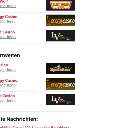
 Wolf
icht lesen
gy Casino
icht lesen
t Casino
icht lesen
rtwetten
sino
icht lesen
gy Casino
icht lesen
t Casino
icht lesen
zte Nachrichten:
olddino Casino 20€ Bonus ohne Einzahlung