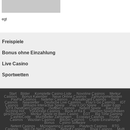
egt
Freispiele
Bonus ohne Einzahlung
Live Casino
Sportwetten
Start
Bilder
Komplette Casino-Liste
Novoline Casinos
Merkur
Casinos
Bonus Kalender
Neue Online Casinos
Zahlungsmethoden
PayPal Casinos
Neteller Casinos
Paysafecard Casinos
Skrill
Casinos
Newsletter
Deutsche Live Casinos
Play’n Go Casinos
IGT
Casinos
Williams Interactive Spiele
Play’n GO Spiele
Easter Eggs
NYX (NextGen) Gaming
iSoftbet Casinos
Netent Spiele
Baccarat
Sizzling Hot
YGGDrasil Casinos
Book of Ra 6
Werden Spielotheken
geschlossen?
Merkur Spiele im Bwin Casino
EGT
Big Time Gaming
CashtoCode
MuchBetter Zahlungen
Ecopayz Casinos
Trustly
Casinos
Wazdan Casinos
Bitcoin Casinos
Crypto Einzahlungs
Bonus
Casino Software
Netent Casinos
Microgaming Casinos
Playtech Casinos
RTG
Casinos
Skill On Net Casinos
Betsoft Casinos
Rival Casinos
Multi