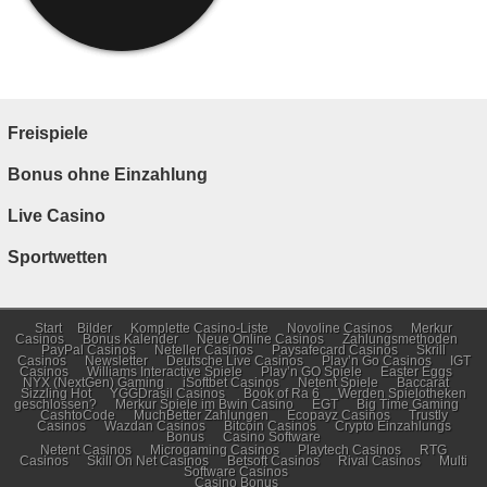
Freispiele
Bonus ohne Einzahlung
Live Casino
Sportwetten
Start
Bilder
Komplette Casino-Liste
Novoline Casinos
Merkur
Casinos
Bonus Kalender
Neue Online Casinos
Zahlungsmethoden
PayPal Casinos
Neteller Casinos
Paysafecard Casinos
Skrill
Casinos
Newsletter
Deutsche Live Casinos
Play’n Go Casinos
IGT
Casinos
Williams Interactive Spiele
Play’n GO Spiele
Easter Eggs
NYX (NextGen) Gaming
iSoftbet Casinos
Netent Spiele
Baccarat
Sizzling Hot
YGGDrasil Casinos
Book of Ra 6
Werden Spielotheken
geschlossen?
Merkur Spiele im Bwin Casino
EGT
Big Time Gaming
CashtoCode
MuchBetter Zahlungen
Ecopayz Casinos
Trustly
Casinos
Wazdan Casinos
Bitcoin Casinos
Crypto Einzahlungs
Bonus
Casino Software
Netent Casinos
Microgaming Casinos
Playtech Casinos
RTG
Casinos
Skill On Net Casinos
Betsoft Casinos
Rival Casinos
Multi
Software Casinos
Casino Bonus