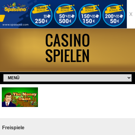
X
Freispiele