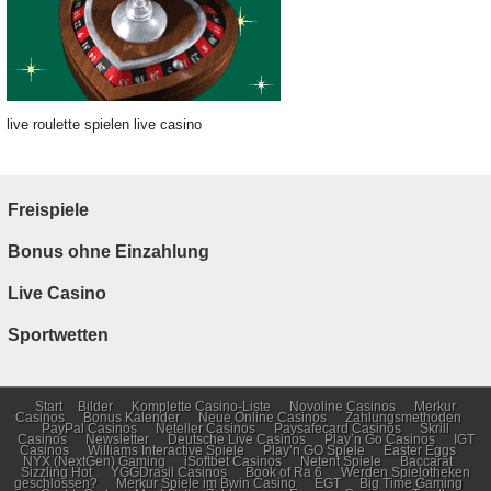
live roulette spielen live casino
Freispiele
Bonus ohne Einzahlung
Live Casino
Sportwetten
Start
Bilder
Komplette Casino-Liste
Novoline Casinos
Merkur
Casinos
Bonus Kalender
Neue Online Casinos
Zahlungsmethoden
PayPal Casinos
Neteller Casinos
Paysafecard Casinos
Skrill
Casinos
Newsletter
Deutsche Live Casinos
Play’n Go Casinos
IGT
Casinos
Williams Interactive Spiele
Play’n GO Spiele
Easter Eggs
NYX (NextGen) Gaming
iSoftbet Casinos
Netent Spiele
Baccarat
Sizzling Hot
YGGDrasil Casinos
Book of Ra 6
Werden Spielotheken
geschlossen?
Merkur Spiele im Bwin Casino
EGT
Big Time Gaming