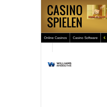
Online Casinos
Casino Software
€
Bild