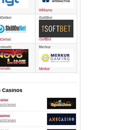
Williams
llOnNet
iSoftBet
iSoftBet
llOnNet
omatic
Merkur
omatic
Merkur
e Casinos
sino
icht lesen
asino
icht lesen