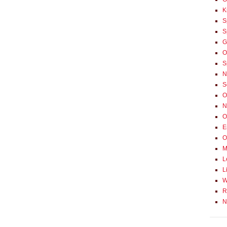
K
S
S
G
O
S
N
S
O
N
O
E
O
M
L
L
W
R
N