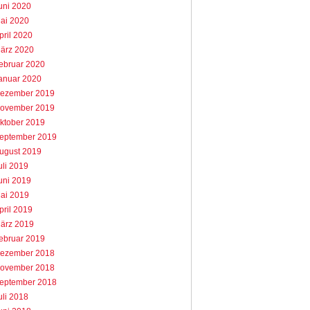
uni 2020
ai 2020
pril 2020
ärz 2020
ebruar 2020
anuar 2020
ezember 2019
ovember 2019
ktober 2019
eptember 2019
ugust 2019
uli 2019
uni 2019
ai 2019
pril 2019
ärz 2019
ebruar 2019
ezember 2018
ovember 2018
eptember 2018
uli 2018