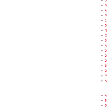
J
M
A
M
J
D
N
O
S
A
J
J
J
S
J
M
A
A
B
S