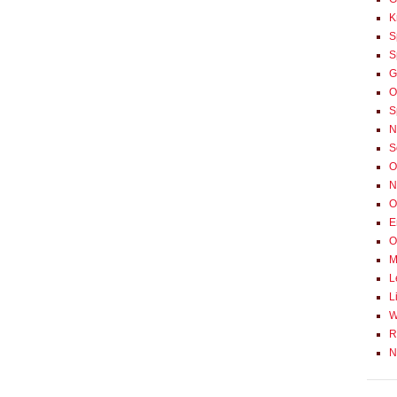
K
S
S
G
O
S
N
S
O
N
O
E
O
M
L
L
W
R
N