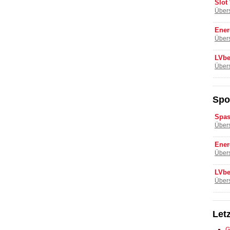
Slot
Übers
Ener
Übers
LVbe
Übers
Spo
Spas
Übers
Ener
Übers
LVbe
Übers
Let
G