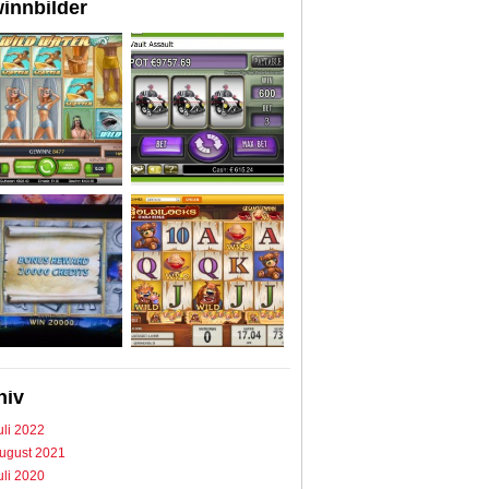
innbilder
hiv
uli 2022
ugust 2021
uli 2020