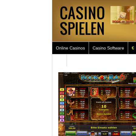
Online Casinos
Casino Software
€
Bild