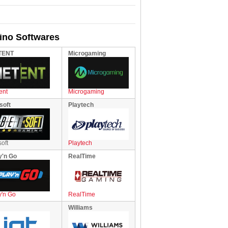
ino Softwares
TENT
Microgaming
ent
Microgaming
soft
Playtech
soft
Playtech
y'n Go
RealTime
y'n Go
RealTime
Williams