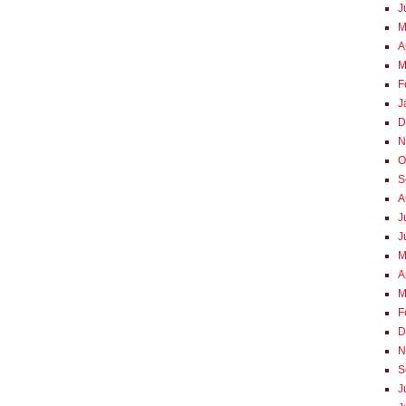
J
M
A
M
F
J
D
N
O
S
A
J
J
M
A
M
F
D
N
S
J