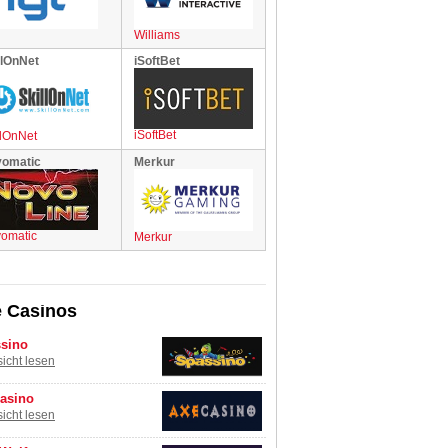
Williams
llOnNet
iSoftBet
iSoftBet
llOnNet
omatic
Merkur
omatic
Merkur
e Casinos
sino
icht lesen
asino
icht lesen