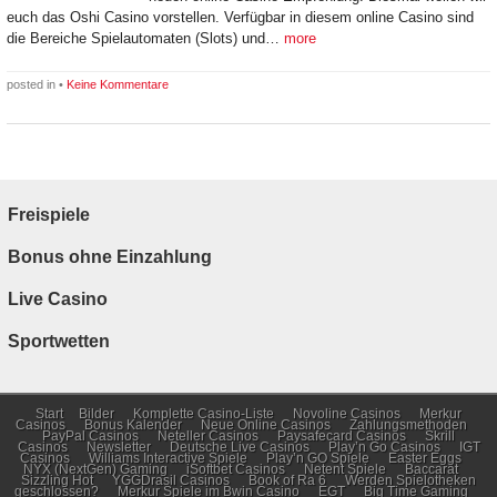
euch das Oshi Casino vorstellen. Verfügbar in diesem online Casino sind
die Bereiche Spielautomaten (Slots) und…
more
posted in •
Keine Kommentare
Freispiele
Bonus ohne Einzahlung
Live Casino
Sportwetten
Start
Bilder
Komplette Casino-Liste
Novoline Casinos
Merkur
Casinos
Bonus Kalender
Neue Online Casinos
Zahlungsmethoden
PayPal Casinos
Neteller Casinos
Paysafecard Casinos
Skrill
Casinos
Newsletter
Deutsche Live Casinos
Play’n Go Casinos
IGT
Casinos
Williams Interactive Spiele
Play’n GO Spiele
Easter Eggs
NYX (NextGen) Gaming
iSoftbet Casinos
Netent Spiele
Baccarat
Sizzling Hot
YGGDrasil Casinos
Book of Ra 6
Werden Spielotheken
geschlossen?
Merkur Spiele im Bwin Casino
EGT
Big Time Gaming