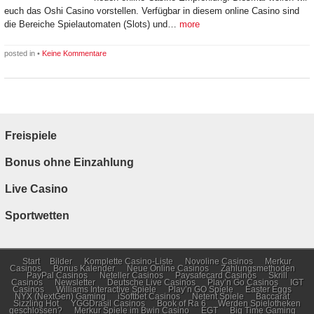
euch das Oshi Casino vorstellen. Verfügbar in diesem online Casino sind
die Bereiche Spielautomaten (Slots) und…
more
posted in •
Keine Kommentare
Freispiele
Bonus ohne Einzahlung
Live Casino
Sportwetten
Start
Bilder
Komplette Casino-Liste
Novoline Casinos
Merkur
Casinos
Bonus Kalender
Neue Online Casinos
Zahlungsmethoden
PayPal Casinos
Neteller Casinos
Paysafecard Casinos
Skrill
Casinos
Newsletter
Deutsche Live Casinos
Play’n Go Casinos
IGT
Casinos
Williams Interactive Spiele
Play’n GO Spiele
Easter Eggs
NYX (NextGen) Gaming
iSoftbet Casinos
Netent Spiele
Baccarat
Sizzling Hot
YGGDrasil Casinos
Book of Ra 6
Werden Spielotheken
geschlossen?
Merkur Spiele im Bwin Casino
EGT
Big Time Gaming