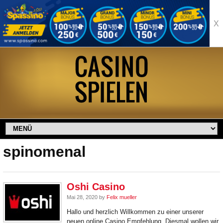
X
spinomenal
Oshi Casino
Mai 28, 2020 by
Felix mueller
Hallo und herzlich Willkommen zu einer unserer
neuen online Casino Empfehlung. Diesmal wollen wir