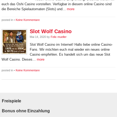
euch das Oshi Casino vorstellen. Verfügbar in diesem online Casino sind
die Bereiche Spielautomaten (Slots) und…
more
posted in •
Keine Kommentare
Slot Wolf Casino
Mai 14, 2020 by
Felix mueller
Slot Wolf Casino im Internet! Hallo liebe online Casino-
Fans. Wir möchten euch mal wieder ein neues online
Casino empfehlen. Es handelt sich um das neue Slot
Wolf Casino. Dieses…
more
posted in •
Keine Kommentare
Freispiele
Bonus ohne Einzahlung