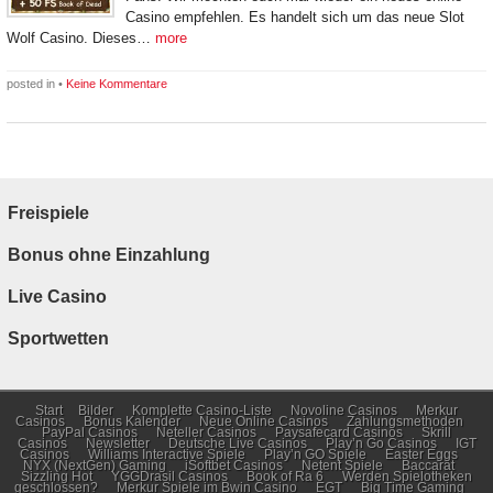
Casino empfehlen. Es handelt sich um das neue Slot
Wolf Casino. Dieses…
more
posted in •
Keine Kommentare
Freispiele
Bonus ohne Einzahlung
Live Casino
Sportwetten
Start
Bilder
Komplette Casino-Liste
Novoline Casinos
Merkur
Casinos
Bonus Kalender
Neue Online Casinos
Zahlungsmethoden
PayPal Casinos
Neteller Casinos
Paysafecard Casinos
Skrill
Casinos
Newsletter
Deutsche Live Casinos
Play’n Go Casinos
IGT
Casinos
Williams Interactive Spiele
Play’n GO Spiele
Easter Eggs
NYX (NextGen) Gaming
iSoftbet Casinos
Netent Spiele
Baccarat
Sizzling Hot
YGGDrasil Casinos
Book of Ra 6
Werden Spielotheken
geschlossen?
Merkur Spiele im Bwin Casino
EGT
Big Time Gaming