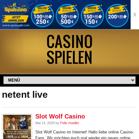
X
netent live
Slot Wolf Casino
Mai 14, 2020 by
Felix mueller
Slot Wolf Casino im Internet! Hallo liebe online Casino-
Fans. Wir möchten euch mal wieder ein neues online