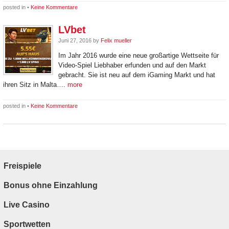
posted in •
Keine Kommentare
LVbet
Juni 27, 2016 by
Felix mueller
Im Jahr 2016 wurde eine neue großartige Wettseite für
Video-Spiel Liebhaber erfunden und auf den Markt
gebracht. Sie ist neu auf dem iGaming Markt und hat
ihren Sitz in Malta….
more
posted in •
Keine Kommentare
Freispiele
Bonus ohne Einzahlung
Live Casino
Sportwetten