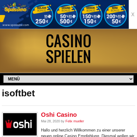
X
isoftbet
Oshi Casino
Mai 28, 2020 by
Felix mueller
Hallo und herzlich Willkommen zu einer unserer
neuen online Casino Empfehlung. Diesmal wollen wir