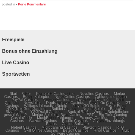
posted in •
Keine Kommentare
Freispiele
Bonus ohne Einzahlung
Live Casino
Sportwetten
Start
Bilder
Komplette Casino-Liste
Novoline Casinos
Merkur
Casinos
Bonus Kalender
Neue Online Casinos
Zahlungsmethoden
PayPal Casinos
Neteller Casinos
Paysafecard Casinos
Skrill
Casinos
Newsletter
Deutsche Live Casinos
Play’n Go Casinos
IGT
Casinos
Williams Interactive Spiele
Play’n GO Spiele
Easter Eggs
NYX (NextGen) Gaming
iSoftbet Casinos
Netent Spiele
Baccarat
Sizzling Hot
YGGDrasil Casinos
Book of Ra 6
Werden Spielotheken
geschlossen?
Merkur Spiele im Bwin Casino
EGT
Big Time Gaming
CashtoCode
MuchBetter Zahlungen
Ecopayz Casinos
Trustly
Casinos
Wazdan Casinos
Bitcoin Casinos
Crypto Einzahlungs
Bonus
Casino Software
Netent Casinos
Microgaming Casinos
Playtech Casinos
RTG
Casinos
Skill On Net Casinos
Betsoft Casinos
Rival Casinos
Multi
Software Casinos