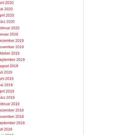
uni 2020
ai 2020
pril 2020
ärz 2020
ebruar 2020
anuar 2020
ezember 2019
ovember 2019
ktober 2019
eptember 2019
ugust 2019
uli 2019
uni 2019
ai 2019
pril 2019
ärz 2019
ebruar 2019
ezember 2018
ovember 2018
eptember 2018
uli 2018