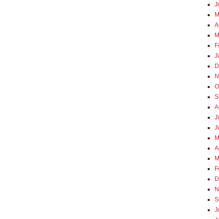
J
M
A
M
F
J
D
N
O
S
A
J
J
M
A
M
F
D
N
S
J