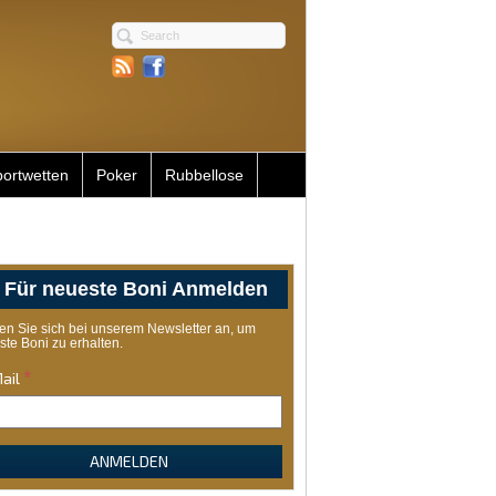
ortwetten
Poker
Rubbellose
Für neueste Boni Anmelden
en Sie sich bei unserem Newsletter an, um
te Boni zu erhalten.