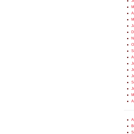
J
M
A
M
J
D
N
O
S
A
J
J
J
S
J
M
A
A
B
S