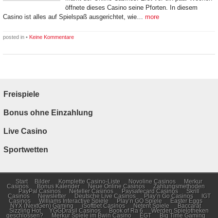
öffnete dieses Casino seine Pforten. In diesem
Casino ist alles auf Spielspaß ausgerichtet, wie…
more
posted in •
Keine Kommentare
Freispiele
Bonus ohne Einzahlung
Live Casino
Sportwetten
Start
Bilder
Komplette Casino-Liste
Novoline Casinos
Merkur
Casinos
Bonus Kalender
Neue Online Casinos
Zahlungsmethoden
PayPal Casinos
Neteller Casinos
Paysafecard Casinos
Skrill
Casinos
Newsletter
Deutsche Live Casinos
Play’n Go Casinos
IGT
Casinos
Williams Interactive Spiele
Play’n GO Spiele
Easter Eggs
NYX (NextGen) Gaming
iSoftbet Casinos
Netent Spiele
Baccarat
Sizzling Hot
YGGDrasil Casinos
Book of Ra 6
Werden Spielotheken
geschlossen?
Merkur Spiele im Bwin Casino
EGT
Big Time Gaming