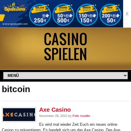
X
bitcoin
Axe Casino
November 28, 2022 by
Felix mueller
Es wird mal wieder Zeit Euch ein neues online
Casino zu präsentieren. Es handelt sich um das Axe Casino. Das Axe