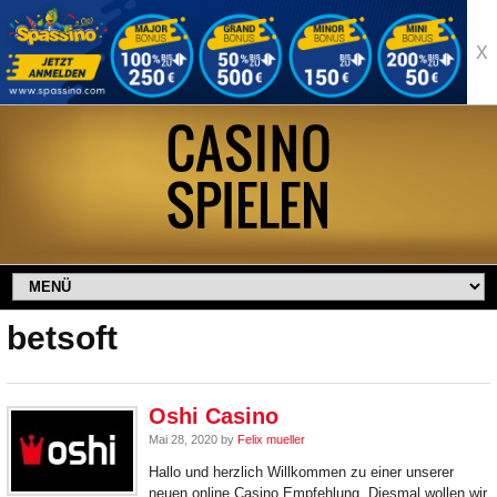
X
betsoft
Oshi Casino
Mai 28, 2020 by
Felix mueller
Hallo und herzlich Willkommen zu einer unserer
neuen online Casino Empfehlung. Diesmal wollen wir