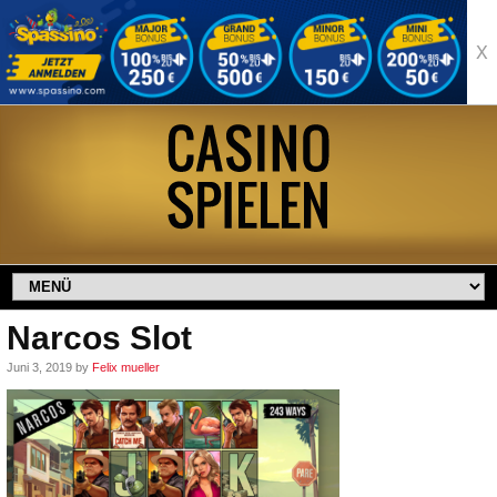
X
Narcos Slot
Juni 3, 2019 by
Felix mueller